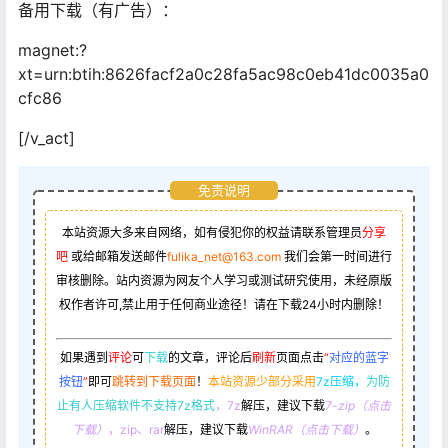
备用下载（有广告）：
magnet:?
xt=urn:btih:8626facf2a0c28fa5ac98c0eb41dc0035a0
cfc86
[/v_act]
免责说明
本站资源大多来自网络，如有侵犯你的权益请联系管理员
分享
吧
或给邮箱发送邮件
fulika_net@163.com
我们会第一时间进行
审核删除。站内资源为网友个人学习或测试研究使用，未经原版
权作者许可,禁止用于任何商业途径！请在下载24小时内删除！
如果遇到
评论
可
下载
的文章，评论后
刷新
页面点击
“
对应的蓝字
按钮
”
即可
跳转到下载页面
！
本站资源少部分采用
7z压缩，
为防
止有人压缩软件不支持7z格式
，7z
解压，建议下载
7-zip（点击
下载）
，zip、rar
解压，建议下载
WinRAR（点击下载）
。