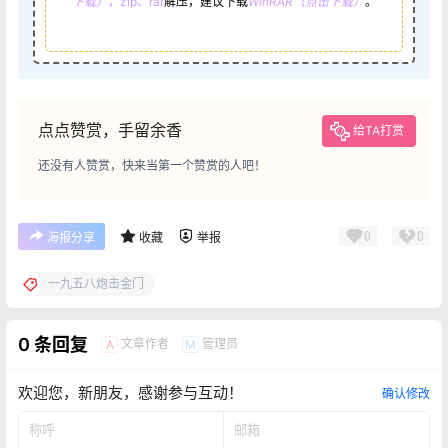
下载）
，zip、rar
解压，建议下载
WinRAR（点击下载）
。
点点赞赏，手留余香
给TA打赏
还没有人赞赏，快来当第一个赞赏的人吧！
0
0
海报分享
收藏
举报
一九五八炮击金门
0 条回复
文章作者
管理员
A
M
欢迎您，新朋友，感谢参与互动！
确认修改