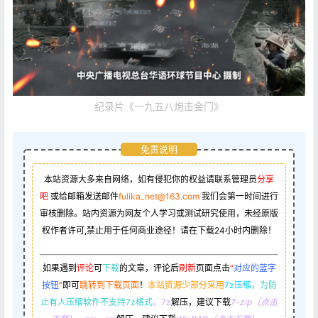
纪录片《一九五八炮击金门》
免责说明
本站资源大多来自网络，如有侵犯你的权益请联系管理员
分享
吧
或给邮箱发送邮件
fulika_net@163.com
我们会第一时间进行
审核删除。站内资源为网友个人学习或测试研究使用，未经原版
权作者许可,禁止用于任何商业途径！请在下载24小时内删除！
如果遇到
评论
可
下载
的文章，评论后
刷新
页面点击
“
对应的蓝字
按钮
”
即可
跳转到下载页面
！
本站资源少部分采用
7z压缩，
为防
止有人压缩软件不支持7z格式
，7z
解压，建议下载
7-zip（点击