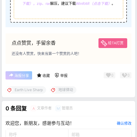
下载）
，zip、rar
解压，建议下载
WinRAR（点击下载）
。
点点赞赏，手留余香
给TA打赏
还没有人赞赏，快来当第一个赞赏的人吧！
0
0
海报分享
收藏
举报
Earth Live Sharp
地球律动
0 条回复
文章作者
管理员
A
M
欢迎您，新朋友，感谢参与互动！
确认修改