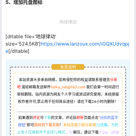
5、增加托盘图标
地球律动
[dltable file=’地球律动’
size=’524.5KB’]
https://www.lanzoux.com/iGQXUdvqpj
e
[/dltable]
免责说明
本站资源大多来自网络，如有侵犯你的权益请联系管理员
分享
吧
或给邮箱发送邮件
fulika_net@163.com
我们会第一时间进行
审核删除。站内资源为网友个人学习或测试研究使用，未经原版
权作者许可,禁止用于任何商业途径！请在下载24小时内删除！
如果遇到
评论
可
下载
的文章，评论后
刷新
页面点击
“
对应的蓝字
按钮
”
即可
跳转到下载页面
！
本站资源少部分采用
7z压缩，
为防
止有人压缩软件不支持7z格式
，7z
解压，建议下载
7-zip（点击