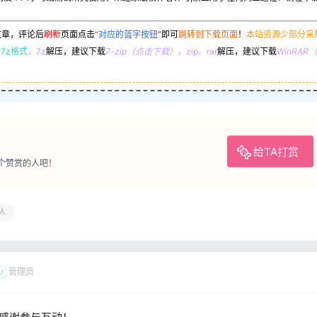
文章，评论后
刷新
页面点击
“
对应的蓝字按钮
”
即可
跳转到下载页面
！
本站资源少部分采
7z格式
，7z
解压，建议下载
7-zip（点击下载）
，zip、rar
解压，建议下载
WinRA
给TA打赏
个赞赏的人吧！
人
管理员
M