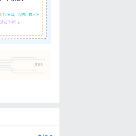
用
7z压缩，
为防止有人压
R（点击下载）
。
共0人