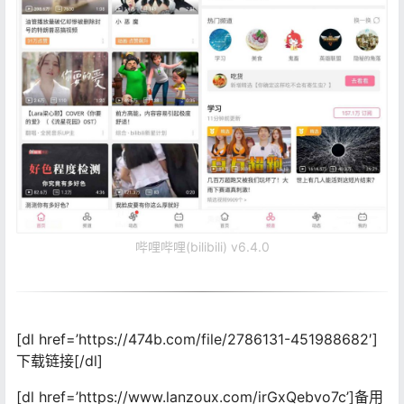
哔哩哔哩(bilibili) v6.4.0
[dl href=’https://474b.com/file/2786131-451988682′]
下载链接[/dl]
[dl href=’https://www.lanzoux.com/irGxQebvo7c’]备用