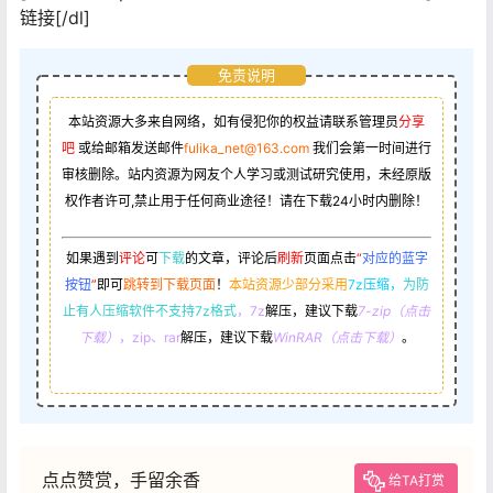
链接[/dl]
免责说明
本站资源大多来自网络，如有侵犯你的权益请联系管理员
分享
吧
或给邮箱发送邮件
fulika_net@163.com
我们会第一时间进行
审核删除。站内资源为网友个人学习或测试研究使用，未经原版
权作者许可,禁止用于任何商业途径！请在下载24小时内删除！
如果遇到
评论
可
下载
的文章，评论后
刷新
页面点击
“
对应的蓝字
按钮
”
即可
跳转到下载页面
！
本站资源少部分采用
7z压缩，
为防
止有人压缩软件不支持7z格式
，7z
解压，建议下载
7-zip（点击
下载）
，zip、rar
解压，建议下载
WinRAR（点击下载）
。
点点赞赏，手留余香
给TA打赏