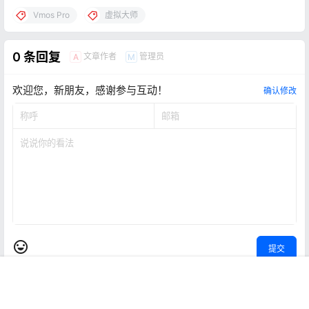
Vmos Pro
虚拟大师
0 条回复
文章作者
管理员
A
M
欢迎您，新朋友，感谢参与互动！
确认修改
提交
首页
专题
认证
搜索
菜单
我的
暂无讨论，说说你的看法吧