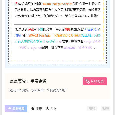
吧
或给邮箱发送邮件
fulika_net@163.com
我们会第一时间进行
审核删除。站内资源为网友个人学习或测试研究使用，未经原版
权作者许可,禁止用于任何商业途径！请在下载24小时内删除！
如果遇到
评论
可
下载
的文章，评论后
刷新
页面点击
“
对应的蓝字
按钮
”
即可
跳转到下载页面
！
本站资源少部分采用
7z压缩，
为防
止有人压缩软件不支持7z格式
，7z
解压，建议下载
7-zip（点击
下载）
，zip、rar
解压，建议下载
WinRAR（点击下载）
。
点点赞赏，手留余香
给TA打赏
还没有人赞赏，快来当第一个赞赏的人吧！
0
0
海报分享
收藏
举报