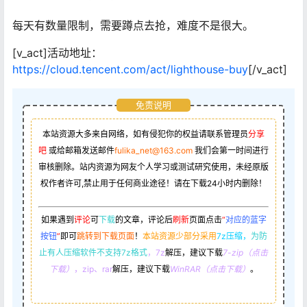
每天有数量限制，需要蹲点去抢，难度不是很大。
[v_act]活动地址：
https://cloud.tencent.com/act/lighthouse-buy
[/v_act]
免责说明
本站资源大多来自网络，如有侵犯你的权益请联系管理员
分享
吧
或给邮箱发送邮件
fulika_net@163.com
我们会第一时间进行
审核删除。站内资源为网友个人学习或测试研究使用，未经原版
权作者许可,禁止用于任何商业途径！请在下载24小时内删除！
如果遇到
评论
可
下载
的文章，评论后
刷新
页面点击
“
对应的蓝字
按钮
”
即可
跳转到下载页面
！
本站资源少部分采用
7z压缩，
为防
止有人压缩软件不支持7z格式
，7z
解压，建议下载
7-zip（点击
下载）
，zip、rar
解压，建议下载
WinRAR（点击下载）
。