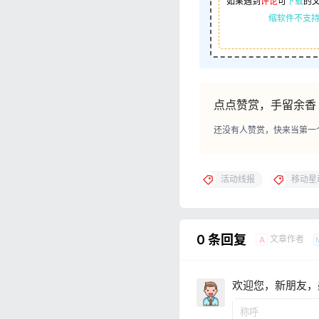
如果遇到
评论
可
下载
的
缩软件不支持
点点赞赏，手留余香
还没有人赞赏，快来当第一
活动线报
移动星
0 条回复
文章作者
A
欢迎您，新朋友，