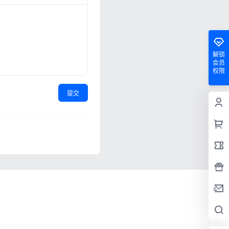
解锁
会员
权限
提交