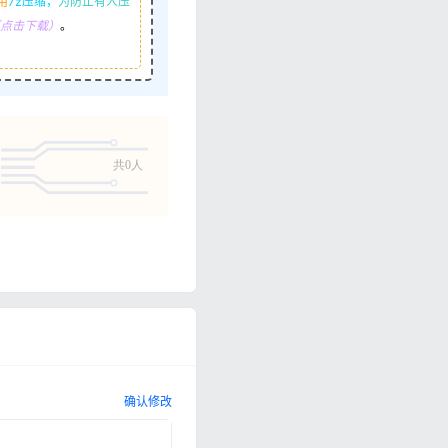
用
7z压缩，
为防止有人压
R（点击下载）
。
共0人
确认修改