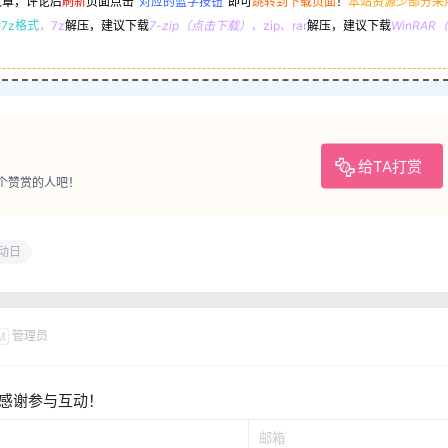
文章，评论后
刷新
页面点击
“
对应的蓝字按钮
”
即可
跳转到下载页面
！
本站资源少部分采
7z格式
，7z
解压，建议下载
7-zip（点击下载）
，zip、rar
解压，建议下载
WinRA
给TA打赏
个赞赏的人吧！
动日
管理员
M
感谢参与互动！