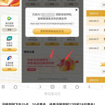
移动星动日
抢，没抢到就下午15点、20点再去，还是没抢到就27日和28日再去！