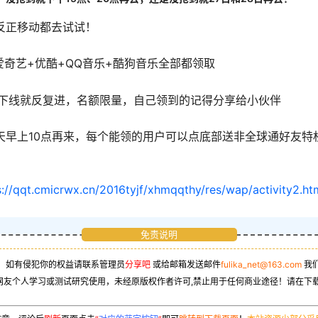
反正移动都去试试！
>爱奇艺+优酷+QQ音乐+酷狗音乐全部都领取
者下线就反复进，名额限量，自己领到的记得分享给小伙伴
天早上10点再来，每个能领的用户可以点底部送非全球通好友特
s://qqt.cmicrwx.cn/2016tyjf/xhmqqthy/res/wap/activity2.ht
免责说明
，如有侵犯你的权益请联系管理员
分享吧
或给邮箱发送邮件
fulika_net@163.com
我
网友个人学习或测试研究使用，未经原版权作者许可,禁止用于任何商业途径！请在下载