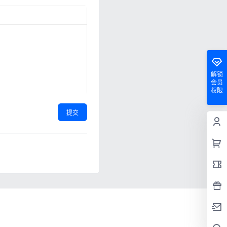
解锁
会员
权限
提交