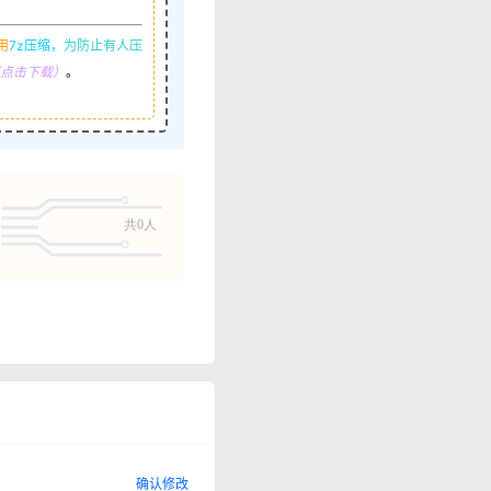
用
7z压缩，
为防止有人压
R（点击下载）
。
共0人
确认修改