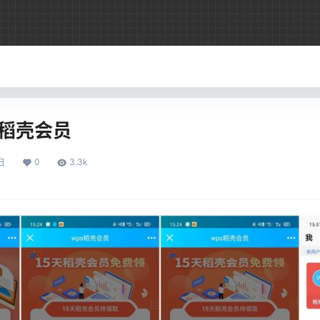
S稻壳会员
0
3.3k
日