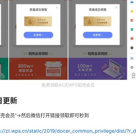
免费领取45天WPS稻壳会员
9日更新
稻壳会员”->然后微信打开链接领取即可秒到
s://zt.wps.cn/static/2019/docer_common_privilege/dist/?r_