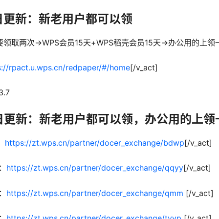
5日更新：新老用户都可以领
领取两次->WPS会员15天+WPS稻壳会员15天->办公用的上领
s://rpact.u.wps.cn/redpaper/#/home
[/v_act]
.7
月2日更新：新老用户都可以领，办公用的上领
：
https://zt.wps.cn/partner/docer_exchange/bdwp
[/v_act]
2：
https://zt.wps.cn/partner/docer_exchange/qqyy
[/v_act]
3：
https://zt.wps.cn/partner/docer_exchange/qmm
[/v_act]
4：
https://zt.wps.cn/partner/docer_exchange/tyyp
[/v_act]