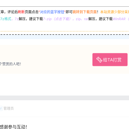
文章，评论后
刷新
页面点击
“
对应的蓝字按钮
”
即可
跳转到下载页面
！
本站资源少部分采
7z格式
，7z
解压，建议下载
7-zip（点击下载）
，zip、rar
解压，建议下载
WinRA
给TA打赏
个赞赏的人吧！
管理员
M
感谢参与互动！