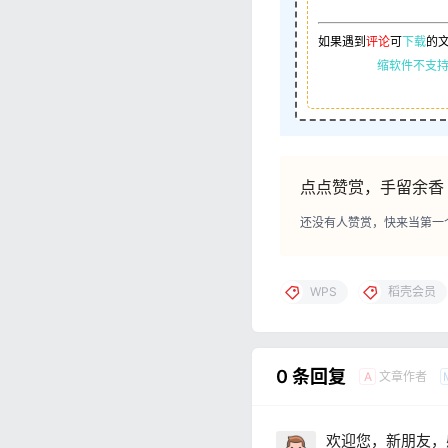
如果遇到
评论
可
下载
的
缩软件不支持
点点赞赏，手留余香
还没有人赞赏，快来当第一
WPS
稻壳会员
0 条回复
文章作者
A
欢迎您，新朋友，