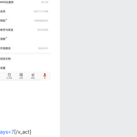
days=7
[/v_act]