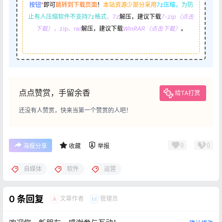
按钮
”
即可
跳转到下载页面
！
本站资源少部分采用
7z压缩，
为防
止有人压缩软件不支持7z格式
，7z
解压，建议下载
7-zip（点击
下载）
，zip、rar
解压，建议下载
WinRAR（点击下载）
。
点点赞赏，手留余香
给TA打赏
还没有人赞赏，快来当第一个赞赏的人吧！
0
0
海报分享
收藏
举报
自媒体
软件
运营
0 条回复
文章作者
管理员
A
M