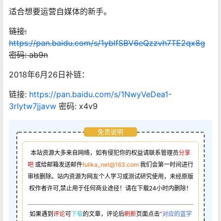
适合想要运营自媒体的新手。
链接:
https://pan.baidu.com/s/1yblfSBV6eQzzvh7TE2qx8g
密码: ab9n
2018年6月26日补链：
链接:
https://pan.baidu.com/s/1NwyVeDea1-
3rIytw7jjavw
密码: x4v9
免责说明
本站资源大多来自网络，如有侵犯你的权益请联系管理员
分享
吧
或给邮箱发送邮件
fulika_net@163.com
我们会第一时间进行
审核删除。站内资源为网友个人学习或测试研究使用，未经原版
权作者许可,禁止用于任何商业途径！请在下载24小时内删除！
如果遇到
评论
可
下载
的文章，评论后
刷新
页面点击
“
对应的蓝字