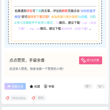
如果遇到
评论
可
下载
的文章，评论后
刷新
页面点击
“
对应的蓝字
按钮
”
即可
跳转到下载页面
！
本站资源少部分采用
7z压缩，
为防
止有人压缩软件不支持7z格式
，7z
解压，建议下载
7-zip（点击
下载）
，zip、rar
解压，建议下载
WinRAR（点击下载）
。
点点赞赏，手留余香
给TA打赏
还没有人赞赏，快来当第一个赞赏的人吧！
0
0
海报分享
收藏
举报
Webp2jpg
源码