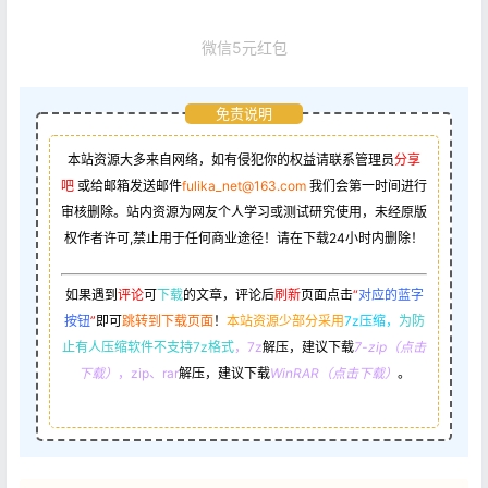
微信5元红包
免责说明
本站资源大多来自网络，如有侵犯你的权益请联系管理员
分享
吧
或给邮箱发送邮件
fulika_net@163.com
我们会第一时间进行
审核删除。站内资源为网友个人学习或测试研究使用，未经原版
权作者许可,禁止用于任何商业途径！请在下载24小时内删除！
如果遇到
评论
可
下载
的文章，评论后
刷新
页面点击
“
对应的蓝字
按钮
”
即可
跳转到下载页面
！
本站资源少部分采用
7z压缩，
为防
止有人压缩软件不支持7z格式
，7z
解压，建议下载
7-zip（点击
下载）
，zip、rar
解压，建议下载
WinRAR（点击下载）
。