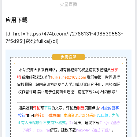
火星直播
应用下载
[dl href=’https://474b.com/f/2786131-498539553-
7f5d95′]密码:fulika[/dl]
免责说明
本站资源大多来自网络，如有侵犯你的权益请联系管理员
分享
吧
或给邮箱发送邮件
fulika_net@163.com
我们会第一时间进行
审核删除。站内资源为网友个人学习或测试研究使用，未经原版
权作者许可,禁止用于任何商业途径！请在下载24小时内删除！
如果遇到
评论
可
下载
的文章，评论后
刷新
页面点击
“
对应的蓝字
按钮
”
即可
跳转到下载页面
！
本站资源少部分采用
7z压缩，
为防
止有人压缩软件不支持7z格式
，7z
解压，建议下载
7-zip（点击
下载）
，zip、rar
解压，建议下载
WinRAR（点击下载）
。