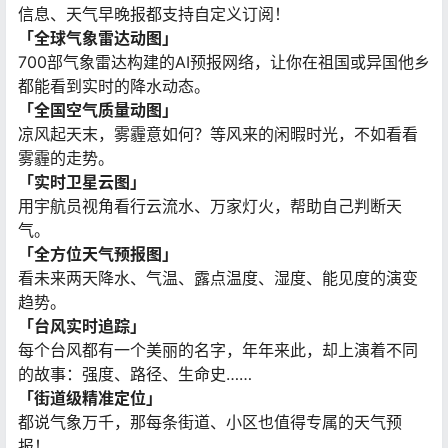
信息、天气早晚报都支持自定义订阅！
「全球气象雷达动图」
700部气象雷达构建的AI预报网络，让你在祖国或异国他乡
都能看到实时的降水动态。
「全国空气质量动图」
凉风起天末，雾霾意如何？等风来的闲暇时光，不如看看
雾霾的走势。
「实时卫星云图」
用宇航员视角看行云流水、万家灯火，帮助自己判断天
气。
「全方位天气预报图」
看未来两天降水、气温、露点温度、湿度、能见度的演变
趋势。
「台风实时追踪」
每个台风都有一个美丽的名字，年年来此，却上演着不同
的故事：强度、路径、生命史……
「街道级精准定位」
都说气象万千，那每条街道、小区也值得专属的天气预
报！