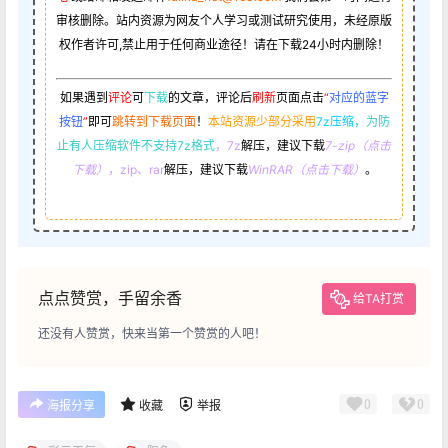
审核删除。站内资源为网友个人学习或测试研究使用，未经原版
权作者许可,禁止用于任何商业途径！请在下载24小时内删除！
如果遇到
评论
可
下载
的文章，评论后
刷新
页面点击
“
对应的蓝字
按钮
”
即可
跳转到下载页面
！
本站资源少部分采用
7z压缩，
为防
止有人压缩软件不支持7z格式
，7z
解压，建议下载
7-zip（点击
下载）
，zip、rar
解压，建议下载
WinRAR（点击下载）
。
点点赞赏，手留余香
给TA打赏
还没有人赞赏，快来当第一个赞赏的人吧！
0
0
海报分享
收藏
举报