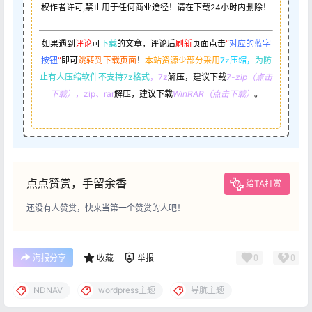
权作者许可,禁止用于任何商业途径！请在下载24小时内删除！
如果遇到
评论
可
下载
的文章，评论后
刷新
页面点击
“
对应的蓝字
按钮
”
即可
跳转到下载页面
！
本站资源少部分采用
7z压缩，
为防
止有人压缩软件不支持7z格式
，7z
解压，建议下载
7-zip（点击
下载）
，zip、rar
解压，建议下载
WinRAR（点击下载）
。
点点赞赏，手留余香
给TA打赏
还没有人赞赏，快来当第一个赞赏的人吧！
0
0
海报分享
收藏
举报
NDNAV
wordpress主题
导航主题