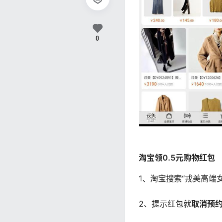
0
淘宝领0.5元购物红包
1、淘宝搜索“戎美高端女
2、提示红包就
取消预