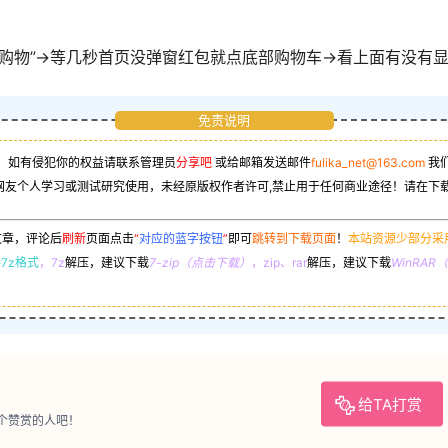
购物”->等几秒首页没弹窗红包就点底部购物车->看上面有没有
免责说明
，如有侵犯你的权益请联系管理员
分享吧
或给邮箱发送邮件
fulika_net@163.com
我
网友个人学习或测试研究使用，未经原版权作者许可,禁止用于任何商业途径！请在下载
文章，评论后
刷新
页面点击
“
对应的蓝字按钮
”
即可
跳转到下载页面
！
本站资源少部分采
7z格式
，7z
解压，建议下载
7-zip（点击下载）
，zip、rar
解压，建议下载
WinRA
给TA打赏
个赞赏的人吧！