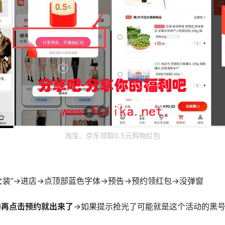
淘宝、京东领取0.5元购物红包
装”->进店->点顶部蓝色字体->预告->预约领红包->没弹窗
约再点击预约就出来了
->如果提示抢光了可能就是这个活动的黑