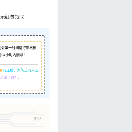
显示红包领取！
们会第一时间进行审核删
24小时内删除！
用
7z压缩，
为防止有人压
R（点击下载）
。
共0人