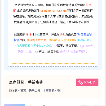
本站资源大多来自网络，如有侵犯你的权益请联系管理员
分享
吧
或给邮箱发送邮件
fulika_net@163.com
我们会第一时间进行
审核删除。站内资源为网友个人学习或测试研究使用，未经原版
权作者许可,禁止用于任何商业途径！请在下载24小时内删除！
如果遇到
评论
可
下载
的文章，评论后
刷新
页面点击
“
对应的蓝字
按钮
”
即可
跳转到下载页面
！
本站资源少部分采用
7z压缩，
为防
止有人压缩软件不支持7z格式
，7z
解压，建议下载
7-zip（点击
下载）
，zip、rar
解压，建议下载
WinRAR（点击下载）
。
点点赞赏，手留余香
给TA打赏
还没有人赞赏，快来当第一个赞赏的人吧！