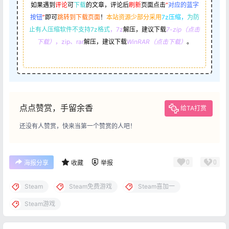
如果遇到
评论
可
下载
的文章，评论后
刷新
页面点击
“
对应的蓝字
按钮
”
即可
跳转到下载页面
！
本站资源少部分采用
7z压缩，
为防
止有人压缩软件不支持7z格式
，7z
解压，建议下载
7-zip（点击
下载）
，zip、rar
解压，建议下载
WinRAR（点击下载）
。
点点赞赏，手留余香
给TA打赏
还没有人赞赏，快来当第一个赞赏的人吧！
0
0
海报分享
收藏
举报
Steam
Steam免费游戏
Steam喜加一
Steam游戏