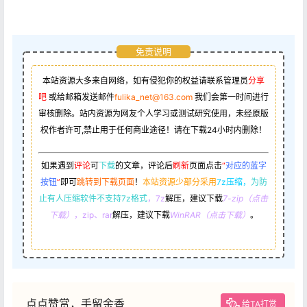
免责说明
本站资源大多来自网络，如有侵犯你的权益请联系管理员
分享
吧
或给邮箱发送邮件
fulika_net@163.com
我们会第一时间进行
审核删除。站内资源为网友个人学习或测试研究使用，未经原版
权作者许可,禁止用于任何商业途径！请在下载24小时内删除！
如果遇到
评论
可
下载
的文章，评论后
刷新
页面点击
“
对应的蓝字
按钮
”
即可
跳转到下载页面
！
本站资源少部分采用
7z压缩，
为防
止有人压缩软件不支持7z格式
，7z
解压，建议下载
7-zip（点击
下载）
，zip、rar
解压，建议下载
WinRAR（点击下载）
。
点点赞赏，手留余香
给TA打赏