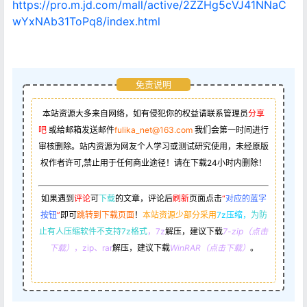
https://pro.m.jd.com/mall/active/2ZZHg5cVJ41NNaC
wYxNAb31ToPq8/index.html
免责说明
本站资源大多来自网络，如有侵犯你的权益请联系管理员
分享
吧
或给邮箱发送邮件
fulika_net@163.com
我们会第一时间进行
审核删除。站内资源为网友个人学习或测试研究使用，未经原版
权作者许可,禁止用于任何商业途径！请在下载24小时内删除！
如果遇到
评论
可
下载
的文章，评论后
刷新
页面点击
“
对应的蓝字
按钮
”
即可
跳转到下载页面
！
本站资源少部分采用
7z压缩，
为防
止有人压缩软件不支持7z格式
，7z
解压，建议下载
7-zip（点击
下载）
，zip、rar
解压，建议下载
WinRAR（点击下载）
。