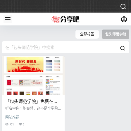
全部标签
包头师范学院
「包头师范学院」免费在线
图书馆网站，内含海量正版
听名字你可能会想，这不是个学院
书籍、有声书资源
名吗，和图书有啥关系，，但是当
网站推荐
你进入这个网站你会发现，这个网
站和包头师范学院一毛钱关系都没
971
0
有，网站内全部都是图书资源。 不