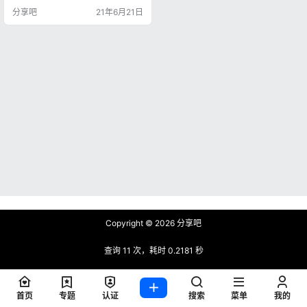
过看域名你会发现，他的顶级域名
分享吧
21年6月21日
是zhangyue.com，然后你懂的。
仔细看了看网站的内容，网站包含
的图书资源包括各类书籍和期刊文
章的资源，种类很丰富，涵盖艺
术、科技、经济、科学等多个领
域。相信可以满足大家大部分的需
求。除了电子书以外，网站还包含…
Copyright © 2026
分享吧
查询 11 次，耗时 0.2181 秒
首页
专题
认证
搜索
菜单
我的