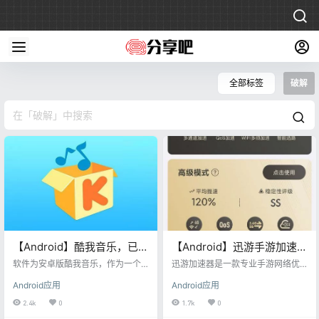
全部标签
破解
【Android】酷我音乐，已解
【Android】迅游手游加速
锁VIP
器，VIP学习版
软件为安卓版酷我音乐，作为一个
迅游加速器是一款专业手游网络优
备考腾讯的音乐播放软件，酷我音
化加速产品，一键解决手游因网络
Android应用
Android应用
乐有用庞大的版权库，提供高品质
问题造成的游戏卡顿、延迟、掉
音乐，无损音乐下载，拥有各类音
线、加载缓慢等一系列问题，提高
2.4k
0
1.7k
0
乐榜单，快捷的新歌速递，完善的
手游网络的稳定性，彻底告别卡顿