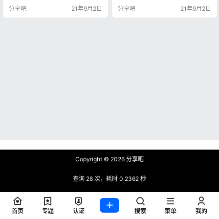
主题电台，个性化的歌曲推荐，高
等问题。手机号登录即是永久VIP！
分享吧
21年9月2日
分享吧
21年9月2日
品质音乐在线听，好音质，用酷
应用截图 迅游加速器 更新日志 202
我。 分享吧只进行软件搜集分享，
1-09-02（v5.2.13.2） 1.更直观的
并不未对软件进行任何修改，软件
加速效果展示 2.更完善的防掉线设
内如有弹窗、广告等内容均为软件
置 版本特点 by 耗子 手机号登录既
修改者行为，提醒下载者切勿轻信
是永久VIP 应用存在付费加群链接，
任何广告。 修改说明 2020年9月2
系修改者所为，与本站…
日更新（v9.4.6.0） @耗…
Copyright © 2026
分享吧
查询 28 次，耗时 0.2362 秒
首页
专题
认证
搜索
菜单
我的