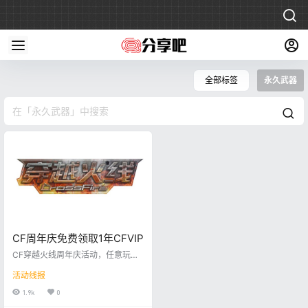
全部标签
永久武器
CF周年庆免费领取1年CFVIP
CF穿越火线周年庆活动，任意玩一
局游戏即可领取1年CFVIP CF周年
活动线报
庆 活动规则： 1、玩家8.7 ~ 8.22，
当天游戏1局后，可获得1次领取机
1.9k
0
会。 2、玩家领取终身CFVIP后，会