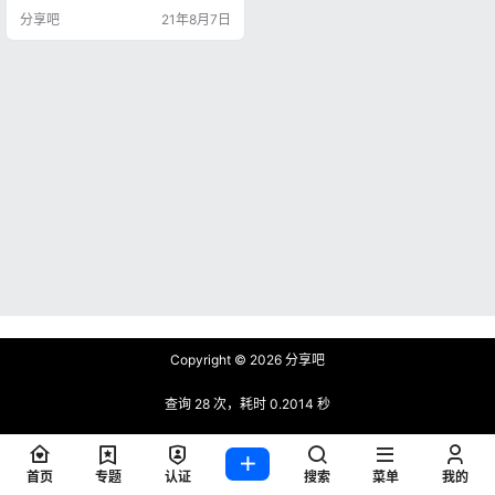
立即获得1年CFVIP，之后每年可在
分享吧
21年8月7日
周年庆可直接领取1年CFVIP。（明
年周年庆预计8.6周六） 除VIP外，
还有永久英雄级武器可以领取，不
过需要每周花费一些时间玩一局来
增加进度，进度满后即可永久拥
有。 活动地址：…
Copyright © 2026
分享吧
查询 28 次，耗时 0.2014 秒
首页
专题
认证
搜索
菜单
我的