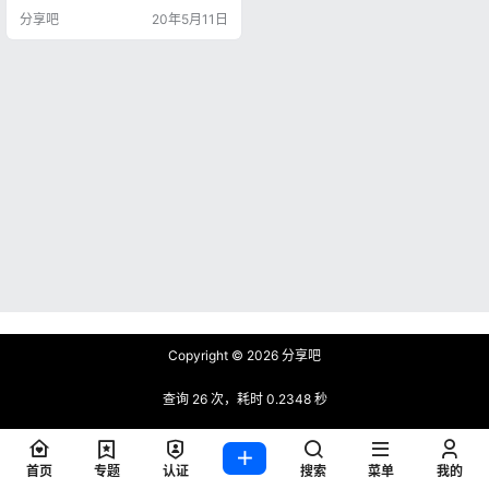
着不同的功能，大家可以参考下面
分享吧
20年5月11日
这图简单了解一下脚本 “油猴”脚本
二、安装Tampermonkey 目前各大
浏览器基本都支持Tampermonkey
或暴力猴，大家可以自行前往浏览
器应用商店搜索，或直接使用分享
吧提供的地址进行下载。…
Copyright © 2026
分享吧
查询 26 次，耗时 0.2348 秒
首页
专题
认证
搜索
菜单
我的