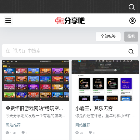
全部标签
街机
免费怀旧游戏网站“畅玩空
小霸王，其乐无穷
间”
今天分享吧又发现一个有趣的游戏
你是否还在怀念，童年时和小伙伴
网站“畅玩空间”，和之前分享吧分享
坐在电视机前玩魂斗罗、彩虹岛、
网站推荐
网站推荐
的小霸王一样，这次的网站也是一
赤色要塞的时光。 随着电脑和手机
个FC游戏网站，不过和之前推荐的
的普及，当年的红白机、小霸王学
1.7k
0
2k
0
不同的是。 畅玩空间同步了网页
习机已逐渐被历史所淘汰了。 但好