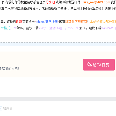
，如有侵犯你的权益请联系管理员
分享吧
或给邮箱发送邮件
fulika_net@163.com
我
网友个人学习或测试研究使用，未经原版权作者许可,禁止用于任何商业途径！请在下载
文章，评论后
刷新
页面点击
“
对应的蓝字按钮
”
即可
跳转到下载页面
！
本站资源少部分采
7z格式
，7z
解压，建议下载
7-zip（点击下载）
，zip、rar
解压，建议下载
WinRA
给TA打赏
个赞赏的人吧！
管理员
M