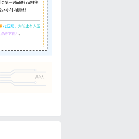
们会第一时间进行审核删
24小时内删除！
用
7z压缩，
为防止有人压
R（点击下载）
。
共0人