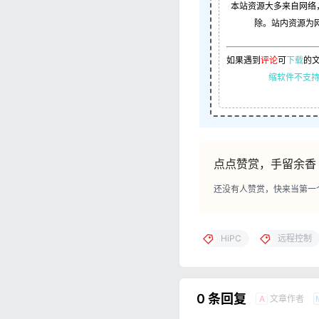
本站资源大多来自网络
除。站内资源为
如果遇到
评论
可
下载
的
缩软件不支持
点点赞赏，手留余香
还没有人赞赏，快来当第一
HiPC
远程控制
0 条回复
文章作者
A