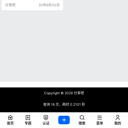
轻便化的特点十分的明显。 HiPC仅
分享吧
20年6月30日
需在电脑上安装程序，直接使用微
信扫描二维码绑定，利用微信小程
序即可实现远程开关机、远程打开
软件、远程浏览文件、远程桌面截
屏、定时开关机、远程监视与简单
控制你家里的电脑、办公室的电脑
或各家连锁店的电脑…
Copyright © 2026
分享吧
查询 18 次，耗时 0.2101 秒
首页
专题
认证
搜索
菜单
我的