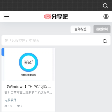
全部标签
远程控制
【Windows】“HiPC”可以让
微信控制电脑的软件
针对目前市面上现有的手机远程电
脑的软件，诸如teamviewer、向日
电脑软件
葵等。 今天给大家推荐的这款HiP
C，相较于市面上的远程控制软件，
1.3k
1
虽然功能上做不到面面俱到，但其