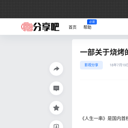
必读
首页
帮助
一部关于烧烤
影视分享
18年7月19
《人生一串》是国内首