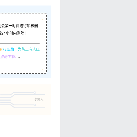
们会第一时间进行审核删
24小时内删除！
用
7z压缩，
为防止有人压
R（点击下载）
。
共0人