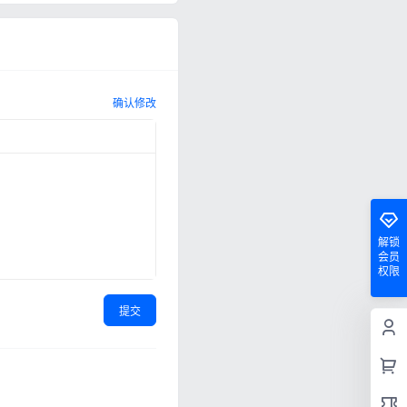
确认修改
解锁
会员
权限
提交