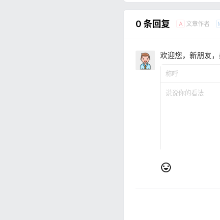
0 条回复
文章作者
A
欢迎您，新朋友，