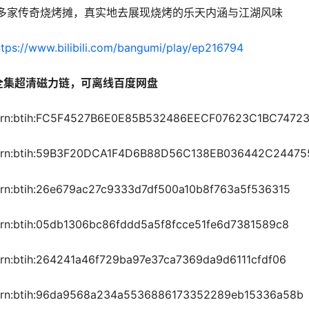
0多家传奇烧烤摊，真实地去展现烧烤的乐天内涵与江湖风味
ttps://www.bilibili.com/bangumi/play/ep216794
全集超清磁力链，可离线百度网盘
n:btih:FC5F4527B6E0E85B532486EECF07623C1BC7472
n:btih:59B3F20DCA1F4D6B88D56C138EB036442C24475
:btih:26e679ac27c9333d7df500a10b8f763a5f536315
:btih:05db1306bc86fddd5a5f8fcce51fe6d7381589c8
:btih:264241a46f729ba97e37ca7369da9d6111cfdf06
n:btih:96da9568a234a5536886173352289eb15336a58b