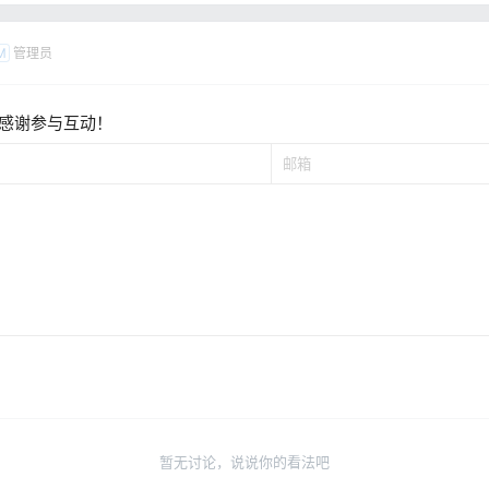
管理员
M
感谢参与互动！
暂无讨论，说说你的看法吧