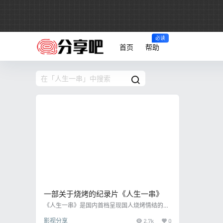
必读
首页
帮助
一部关于烧烤的纪录片《人生一串》
《人生一串》是国内首档呈现国人烧烤情结的专
题片，以展现全国各地独具特色的烧烤文化为主
影视分享
2.7k
0
题 涉及近30个城市的500多家传奇烧烤摊，真