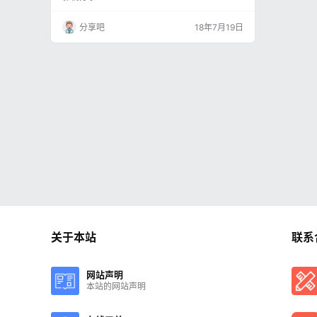
实地去展现烧烤的乐天内涵与江湖风味 B站在线
无广告观看：https://www.bilibili.com/bangum
分享吧
18年7月19日
i/play/ep216794 7月19日已完结，补充全集超
清磁力链，可离线百度网盘 第一集：magnet:?xt
=urn:btih:FC5F4527B…
关于本站
联系
网站声明
本站的网站声明